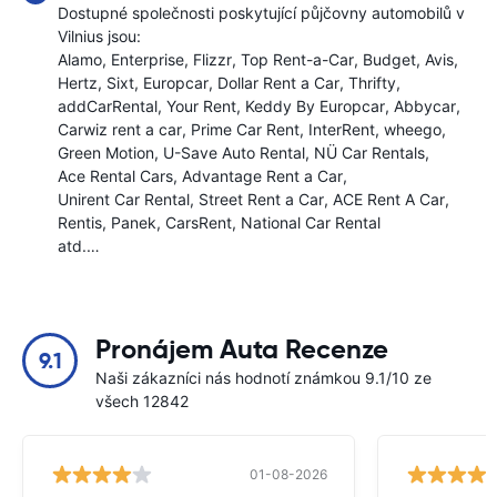
Dostupné společnosti poskytující půjčovny automobilů v
Vilnius jsou:
Alamo
Enterprise
Flizzr
Top Rent-a-Car
Budget
Avis
Hertz
Sixt
Europcar
Dollar Rent a Car
Thrifty
addCarRental
Your Rent
Keddy By Europcar
Abbycar
Carwiz rent a car
Prime Car Rent
InterRent
wheego
Green Motion
U-Save Auto Rental
NÜ Car Rentals
Ace Rental Cars
Advantage Rent a Car
Unirent Car Rental
Street Rent a Car
ACE Rent A Car
Rentis
Panek
CarsRent
National Car Rental
atd.…
Pronájem Auta Recenze
9.1
Naši zákazníci nás hodnotí známkou 9.1/10 ze
všech 12842
01-08-2026