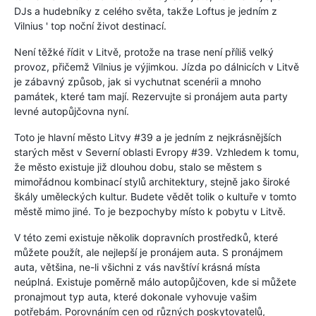
DJs a hudebníky z celého světa, takže Loftus je jedním z
Vilnius ' top noční život destinací.
Není těžké řídit v Litvě, protože na trase není příliš velký
provoz, přičemž Vilnius je výjimkou. Jízda po dálnicích v Litvě
je zábavný způsob, jak si vychutnat scenérii a mnoho
památek, které tam mají. Rezervujte si pronájem auta party
levné autopůjčovna nyní.
Toto je hlavní město Litvy #39 a je jedním z nejkrásnějších
starých měst v Severní oblasti Evropy #39. Vzhledem k tomu,
že město existuje již dlouhou dobu, stalo se městem s
mimořádnou kombinací stylů architektury, stejně jako široké
škály uměleckých kultur. Budete vědět tolik o kultuře v tomto
městě mimo jiné. To je bezpochyby místo k pobytu v Litvě.
V této zemi existuje několik dopravních prostředků, které
můžete použít, ale nejlepší je pronájem auta. S pronájmem
auta, většina, ne-li všichni z vás navštíví krásná místa
neúplná. Existuje poměrně málo autopůjčoven, kde si můžete
pronajmout typ auta, které dokonale vyhovuje vašim
potřebám. Porovnáním cen od různých poskytovatelů,