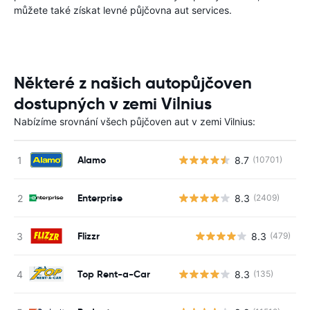
můžete také získat levné půjčovna aut services.
Některé z našich autopůjčoven
dostupných v zemi Vilnius
Nabízíme srovnání všech půjčoven aut v zemi Vilnius:
Alamo
8.7
(10701)
Enterprise
8.3
(2409)
Flizzr
8.3
(479)
Top Rent-a-Car
8.3
(135)