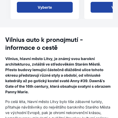
Vyberte
Vyb
Vilnius auto k pronajmutí -
informace o cestě
Vilnius, hlavní město Litvy, je známý svou barokní
architekturou, zvláště ve středověkém Starém Městě.
Přesto budovy lemující částečně dlážděné ulice tohoto
okresu představují různé styly a období, od vilniuské
katedrály až po gotický kostel svaté Anny #39. Dawn&'s
Gate of the 16th century, která obsahuje svatyni s obrazem
Panny Marie.
Po celá léta, hlavní město Litvy bylo tiše zábavné turisty,
přitahuje návštěvníky do největšího barokního Starého Města
ve východní Evropě, pak je ohromí nekonvenční krásou,