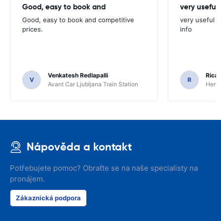
Good, easy to book and
very useful 
Good, easy to book and competitive
very useful t
prices.
info
Venkatesh Redlapalli
Ricar
V
R
Avant Car Ljubljana Train Station
Hertz
Nápověda a kontakt
Potřebujete pomoc? Obraťte se na naše specialisty na
pronájem.
Zákaznická podpora