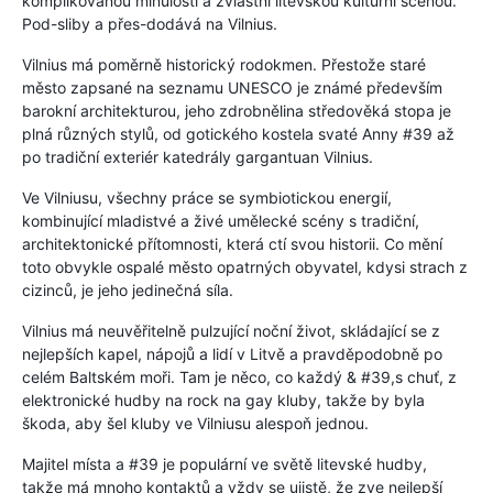
komplikovanou minulostí a zvláštní litevskou kulturní scénou.
Pod-sliby a přes-dodává na Vilnius.
Vilnius má poměrně historický rodokmen. Přestože staré
město zapsané na seznamu UNESCO je známé především
barokní architekturou, jeho zdrobnělina středověká stopa je
plná různých stylů, od gotického kostela svaté Anny #39 až
po tradiční exteriér katedrály gargantuan Vilnius.
Ve Vilniusu, všechny práce se symbiotickou energií,
kombinující mladistvé a živé umělecké scény s tradiční,
architektonické přítomnosti, která ctí svou historii. Co mění
toto obvykle ospalé město opatrných obyvatel, kdysi strach z
cizinců, je jeho jedinečná síla.
Vilnius má neuvěřitelně pulzující noční život, skládající se z
nejlepších kapel, nápojů a lidí v Litvě a pravděpodobně po
celém Baltském moři. Tam je něco, co každý & #39,s chuť, z
elektronické hudby na rock na gay kluby, takže by byla
škoda, aby šel kluby ve Vilniusu alespoň jednou.
Majitel místa a #39 je populární ve světě litevské hudby,
takže má mnoho kontaktů a vždy se ujistě, že zve nejlepší