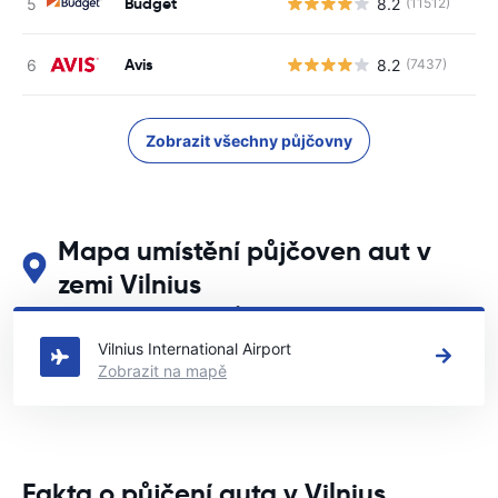
Budget
8.2
(11512)
Avis
8.2
(7437)
Zobrazit všechny půjčovny
Mapa umístění půjčoven aut v
zemi Vilnius
Podívejte se na naše hlavní půjčovny aut v zemi Vilnius
Vilnius International Airport
Zobrazit na mapě
Fakta o půjčení auta v Vilnius