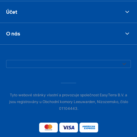
Účet
O nás
Tyto webové stránky vlastní a provozuje společnost EasyTerra B.V. a
jsou registrovány u Obchodní komory Leeuwarden, Nizozemsko, číslo
01104443.