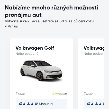
Nabízíme mnoho různých možností
pronájmu aut
Vytvořte si kalkulaci a ušetřete až 50 % za půjčení vozu
v Vilnius
Volkswagen Golf
Volkswage
Nebo podobně
Nebo podobně
Z
Z
/den
/den
4
4
Manuální
4
4
M