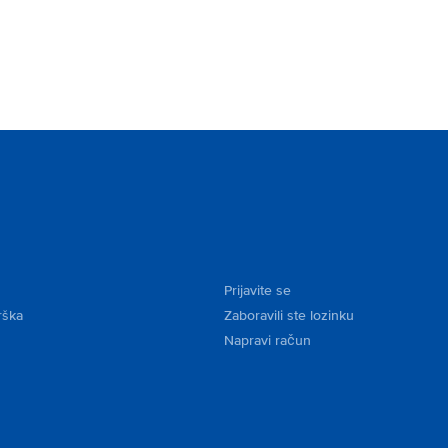
Prijavite se
rška
Zaboravili ste lozinku
Napravi račun