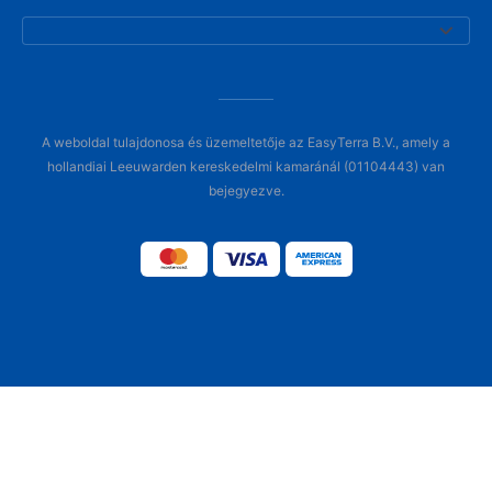
A weboldal tulajdonosa és üzemeltetője az EasyTerra B.V., amely a
hollandiai Leeuwarden kereskedelmi kamaránál (01104443) van
bejegyezve.