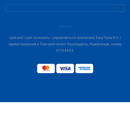
Цей веб-сайт належить і управляється компанією EasyTerra B.V. і
зареєстрований в Торговій палаті Леувардена, Нідерланди, номер
01104443.